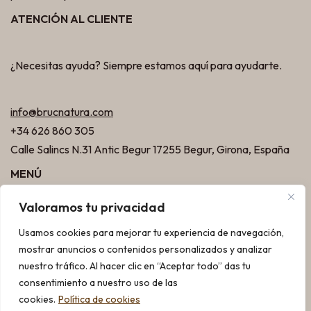
ATENCIÓN AL CLIENTE
¿Necesitas ayuda? Siempre estamos aquí para ayudarte.
info@brucnatura.com
+34 626 860 305
Calle Salincs N.31 Antic Begur 17255 Begur, Girona, España
MENÚ
Valoramos tu privacidad
Tienda
Usamos cookies para mejorar tu experiencia de navegación,
Mi cuenta
mostrar anuncios o contenidos personalizados y analizar
nuestro tráfico. Al hacer clic en “Aceptar todo” das tu
Contacto
consentimiento a nuestro uso de las
Condiciones de compra, cambios y devoluciones
cookies.
Política de cookies